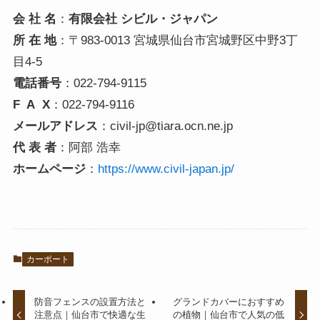
会 社 名
：
有限会社 シビル・ジャパン
所 在 地
：〒983-0013 宮城県仙台市宮城野区中野3丁
目4-5
電話番号
：022-794-9115
F A X
：022-794-9116
メールアドレス
：civil-jp@tiara.ocn.ne.jp
代 表 者
：阿部 浩幸
ホームページ
：
https://www.civil-japan.jp/
カーポート
防音フェンスの設置方法と
グランドカバーにおすすめ
注意点｜仙台市で快適な生
の植物｜仙台市で人気の低