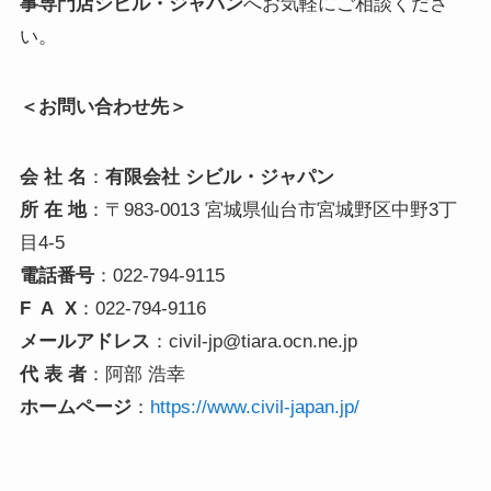
事専門店シビル・ジャパン
へお気軽にご相談くださ
い。
＜お問い合わせ先＞
会 社 名
：
有限会社 シビル・ジャパン
所 在 地
：〒983-0013 宮城県仙台市宮城野区中野3丁
目4-5
電話番号
：022-794-9115
F A X
：022-794-9116
メールアドレス
：civil-jp@tiara.ocn.ne.jp
代 表 者
：阿部 浩幸
ホームページ
：
https://www.civil-japan.jp/