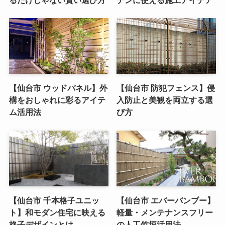
【仙台市 ウッドパネル】外
【仙台市 防犯フェンス】侵
構をおしゃれに彩るアイテ
入防止と美観を両立する選
ム活用法
び方
【仙台市 千本格子ユニッ
【仙台市 エバーバンブー】
ト】和モダン住宅に映える
軽量・メンテナンスフリー
格子デザインとは
の人工竹垣活用法