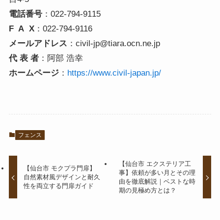
電話番号
：022-794-9115
F A X
：022-794-9116
メールアドレス
：civil-jp@tiara.ocn.ne.jp
代 表 者
：阿部 浩幸
ホームページ
：
https://www.civil-japan.jp/
フェンス
【仙台市 エクステリア工
【仙台市 モクプラ門扉】
事】依頼が多い月とその理
自然素材風デザインと耐久
由を徹底解説｜ベストな時
性を両立する門扉ガイド
期の見極め方とは？