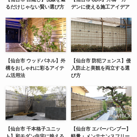
るだけじゃない賢い選び方
デンに使える施工アイデア
【仙台市 ウッドパネル】外
【仙台市 防犯フェンス】侵
構をおしゃれに彩るアイテ
入防止と美観を両立する選
ム活用法
び方
【仙台市 千本格子ユニッ
【仙台市 エバーバンブー】
ト】和モダン住宅に映える
軽量・メンテナンスフリー