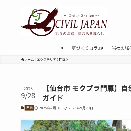
庭づくりコラム
当社の強
ホーム
エクステリア
門扉
【仙台市 モクプラ門扉】
2025
9/28
ガイド
門扉
2025年7月16日
2025年9月28日