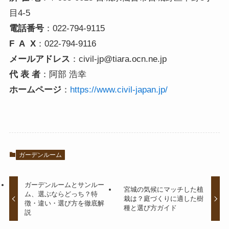
目4-5
電話番号
：022-794-9115
F A X
：022-794-9116
メールアドレス
：civil-jp@tiara.ocn.ne.jp
代 表 者
：阿部 浩幸
ホームページ
：
https://www.civil-japan.jp/
ガーデンルーム
ガーデンルームとサンルー
宮城の気候にマッチした植
ム、選ぶならどっち？特
栽は？庭づくりに適した樹
徴・違い・選び方を徹底解
種と選び方ガイド
説