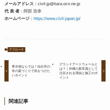
メールアドレス
：civil-jp@tiara.ocn.ne.jp
代 表 者
：阿部 浩幸
ホームページ
：
https://www.civil-japan.jp/
アプローチ
グランドアートウォールと
寒冷地ならでは！仙台市の
は？｜外構の新常識として
冬の庭づくりで気をつけた
注目される理由と施工のポ
いポイント
イント
関連記事