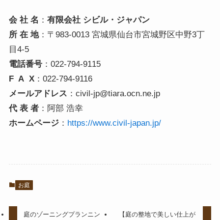
会 社 名
：
有限会社 シビル・ジャパン
所 在 地
：〒983-0013 宮城県仙台市宮城野区中野3丁
目4-5
電話番号
：022-794-9115
F A X
：022-794-9116
メールアドレス
：civil-jp@tiara.ocn.ne.jp
代 表 者
：阿部 浩幸
ホームページ
：
https://www.civil-japan.jp/
お庭
庭のゾーニングプランニン
【庭の整地で美しい仕上が