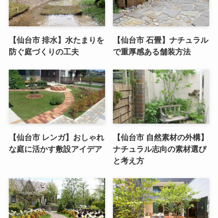
【仙台市 排水】水たまりを
【仙台市 石畳】ナチュラル
防ぐ庭づくりの工夫
で重厚感ある舗装方法
【仙台市 レンガ】おしゃれ
【仙台市 自然素材の外構】
な庭に活かす敷設アイデア
ナチュラル志向の素材選び
と考え方