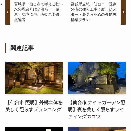
宮城県・仙台市で考える樹
宮城県全域・仙台市 既存
木の恩恵とは？暮らし・健
外構の撤去工事で新しいス
康・環境に与える効果を徹
タートを切るための外構再
底解説
構築プラン
関連記事
【仙台市 照明】外構全体を
【仙台市 ナイトガーデン照
美しく照らすプランニング
明】夜を美しく照らすライ
ティングのコツ