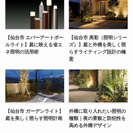
【仙台市 エバーアートポー
【仙台市 美彩（照明シリー
ルライト】庭に映える省エ
ズ）】庭と外構を美しく照
ネ照明の活用術
らすライティング設計の極
意
【仙台市 ガーデンライト】
外構に取り入れたい照明の
庭を美しく照らす照明計画
種類｜夜の景観と防犯性を
高める外構デザイン