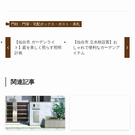
門柱・門塀・宅配ボックス・ポスト・表札
【仙台市 ガーデンライ
【仙台市 立水栓設置】お
ト】庭を美しく照らす照明
しゃれで便利なガーデンア
計画
イテム
関連記事