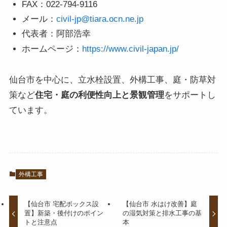
FAX：022-794-9116
メール：
civil-jp@tiara.ocn.ne.jp
代表者：阿部浩幸
ホームページ：
https://www.civil-japan.jp/
仙台市を中心に、立水栓設置、外構工事、庭・防草対
策など
住宅・庭の利便性向上と景観管理
をサポートし
ています。
外構工事
【仙台市 宅配ボックス設
【仙台市 水はけ改善】庭
置】新築・後付けのポイン
の湿気対策と排水工事の基
トと注意点
本