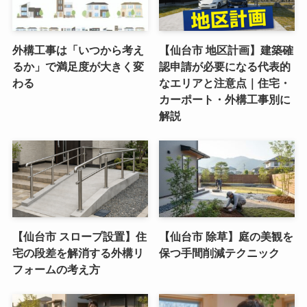
外構工事は「いつから考え
【仙台市 地区計画】建築確
るか」で満足度が大きく変
認申請が必要になる代表的
わる
なエリアと注意点｜住宅・
カーポート・外構工事別に
解説
【仙台市 スロープ設置】住
【仙台市 除草】庭の美観を
宅の段差を解消する外構リ
保つ手間削減テクニック
フォームの考え方