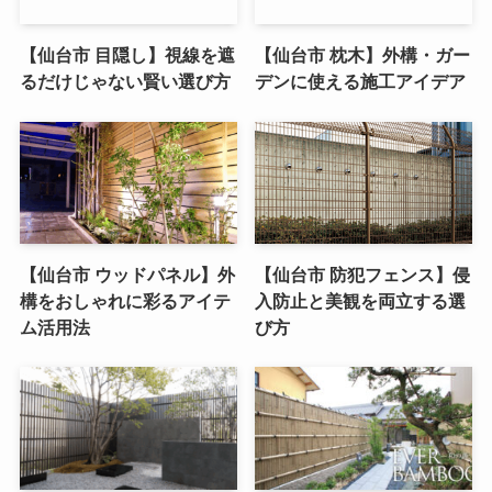
【仙台市 目隠し】視線を遮
【仙台市 枕木】外構・ガー
るだけじゃない賢い選び方
デンに使える施工アイデア
【仙台市 ウッドパネル】外
【仙台市 防犯フェンス】侵
構をおしゃれに彩るアイテ
入防止と美観を両立する選
ム活用法
び方