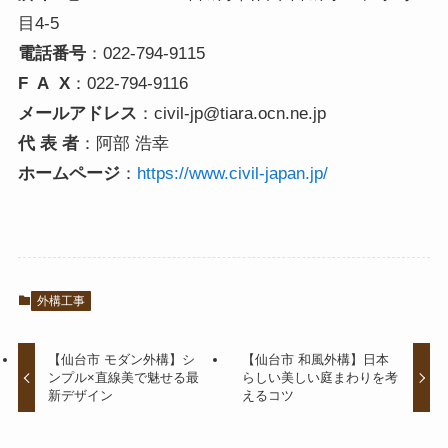
目4-5
電話番号
：022-794-9115
F A X
：022-794-9116
メールアドレス
：civil-jp@tiara.ocn.ne.jp
代 表 者
：阿部 浩幸
ホームページ
：
https://www.civil-japan.jp/
外構工事
【仙台市 モダン外構】シ
【仙台市 和風外構】日本
ンプル×直線美で魅せる最
らしい美しい庭まわりを考
新デザイン
えるコツ