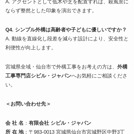
A. アクセントとして低木や芝を配置すれば、殺風景に
ならず整然とした印象を演出できます。
Q4. シンプル外構は高齢者や子どもに優しいですか？
A. 動線を直線化し段差を減らす設計により、安全性と
利便性が向上します。
宮城県全域・仙台市で外構工事をお考えの方は、
外構
工事専門店
シビル・ジャパン
へお気軽にご相談くださ
い。
＜お問い合わせ先＞
会 社 名
：
有限会社 シビル・ジャパン
所 在 地
：〒983-0013 宮城県仙台市宮城野区中野3丁