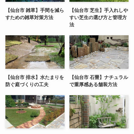
【仙台市 雑草】手間を減ら
【仙台市 芝生】手入れしや
すための雑草対策方法
すい芝生の選び方と管理方
法
【仙台市 排水】水たまりを
【仙台市 石畳】ナチュラル
防ぐ庭づくりの工夫
で重厚感ある舗装方法