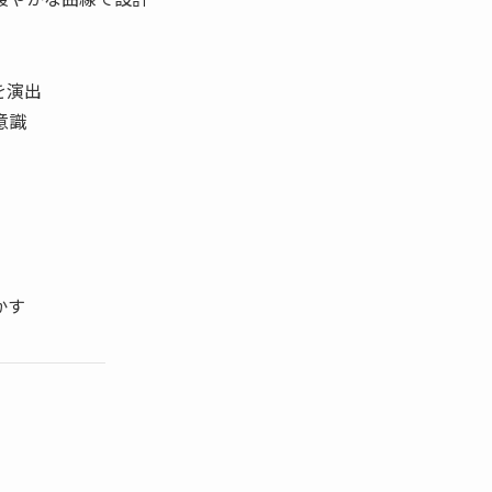
を演出
意識
かす