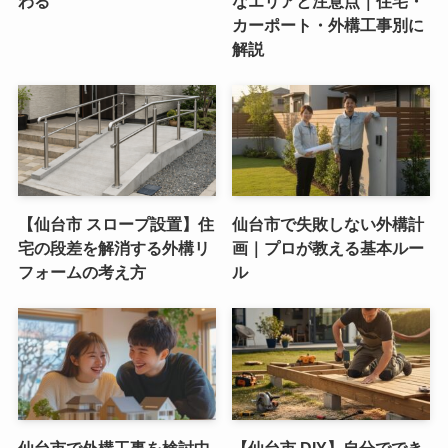
わる
なエリアと注意点｜住宅・
カーポート・外構工事別に
解説
【仙台市 スロープ設置】住
仙台市で失敗しない外構計
宅の段差を解消する外構リ
画｜プロが教える基本ルー
フォームの考え方
ル
仙台市で外構工事を検討中
【仙台市 DIY】自分ででき