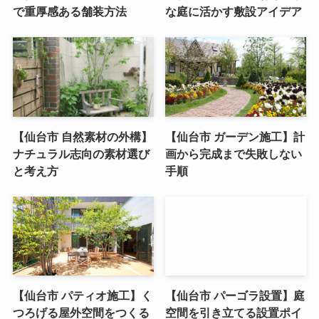
で重厚感ある舗装方法
な庭に活かす敷設アイデア
【仙台市 自然素材の外構】
【仙台市 ガーデン施工】計
ナチュラル志向の素材選び
画から完成まで失敗しない
と考え方
手順
【仙台市 パティオ施工】く
【仙台市 パーゴラ設置】庭
つろげる屋外空間をつくる
空間を引き立てる設置ポイ