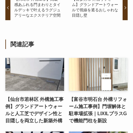
感あふれる門まわりとタイ
ム】グランドアートウォー
ルデッキで叶えるラグジュ
ルで視線を遮るおしゃれな
アリーなエクステリア空間
目隠し壁
関連記事
【仙台市若林区 外構施工事
【富谷市明石台 外構リフォ
例】グランドアートウォー
ーム施工事例】門塀解体と
ルと人工芝でデザイン性と
駐車場拡張｜LIXILプラスG
目隠しを両立した新築外構
で機能門柱を新設