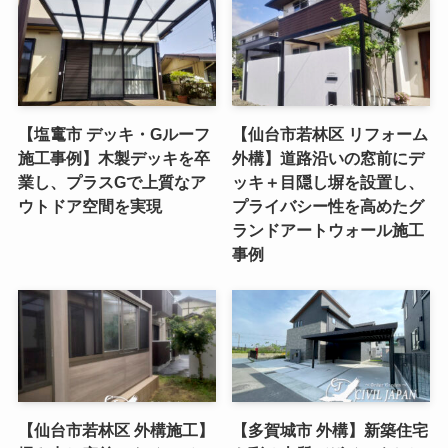
【塩竃市 デッキ・Gルーフ
【仙台市若林区 リフォーム
施工事例】木製デッキを卒
外構】道路沿いの窓前にデ
業し、プラスGで上質なア
ッキ＋目隠し塀を設置し、
ウトドア空間を実現
プライバシー性を高めたグ
ランドアートウォール施工
事例
【仙台市若林区 外構施工】
【多賀城市 外構】新築住宅