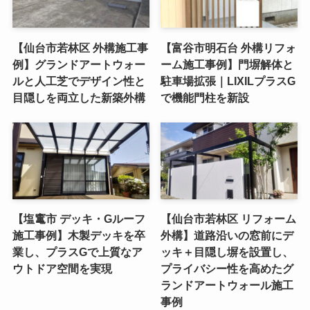
【仙台市若林区 外構施工事
【富谷市明石台 外構リフォ
例】グランドアートウォー
ーム施工事例】門塀解体と
ルと人工芝でデザイン性と
駐車場拡張｜LIXILプラスG
目隠しを両立した新築外構
で機能門柱を新設
【塩竃市 デッキ・Gルーフ
【仙台市若林区 リフォーム
施工事例】木製デッキを卒
外構】道路沿いの窓前にデ
業し、プラスGで上質なア
ッキ＋目隠し塀を設置し、
ウトドア空間を実現
プライバシー性を高めたグ
ランドアートウォール施工
事例