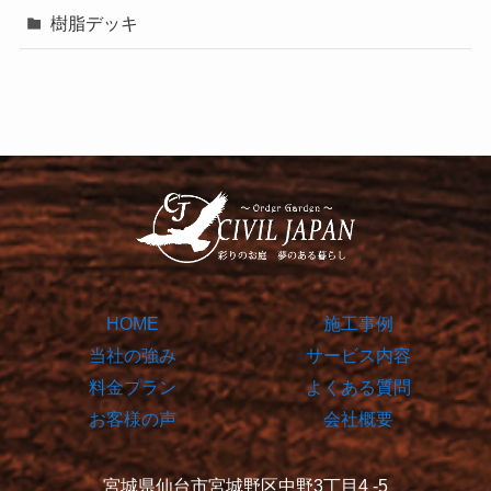
樹脂デッキ
HOME
施工事例
当社の強み
サービス内容
料金プラン
よくある質問
お客様の声
会社概要
宮城県仙台市宮城野区中野3丁目4 -5