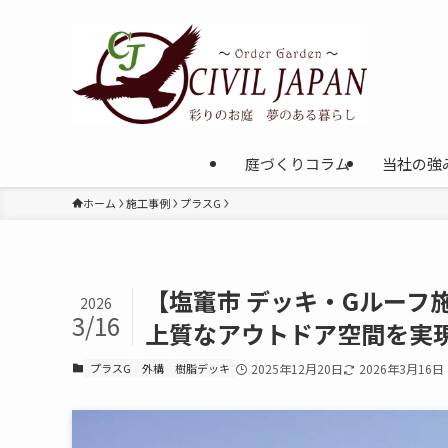
庭づくりコラム
当社の強
ホーム
施工事例
プラスG
【塩竃市 デッキ・Gルーフ
2026
3/16
上質なアウトドア空間を実
プラスG
外構
樹脂デッキ
2025年12月20日
2026年3月16日