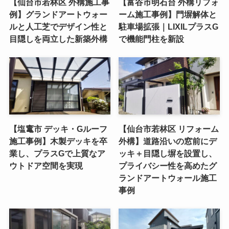
【仙台市若林区 外構施工事
【富谷市明石台 外構リフォ
例】グランドアートウォー
ーム施工事例】門塀解体と
ルと人工芝でデザイン性と
駐車場拡張｜LIXILプラスG
目隠しを両立した新築外構
で機能門柱を新設
【塩竃市 デッキ・Gルーフ
【仙台市若林区 リフォーム
施工事例】木製デッキを卒
外構】道路沿いの窓前にデ
業し、プラスGで上質なア
ッキ＋目隠し塀を設置し、
ウトドア空間を実現
プライバシー性を高めたグ
ランドアートウォール施工
事例