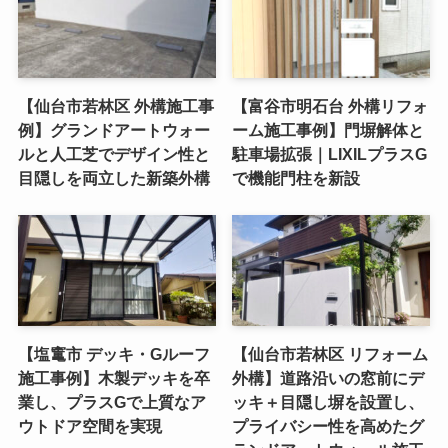
【仙台市若林区 外構施工事
【富谷市明石台 外構リフォ
例】グランドアートウォー
ーム施工事例】門塀解体と
ルと人工芝でデザイン性と
駐車場拡張｜LIXILプラスG
目隠しを両立した新築外構
で機能門柱を新設
【塩竃市 デッキ・Gルーフ
【仙台市若林区 リフォーム
施工事例】木製デッキを卒
外構】道路沿いの窓前にデ
業し、プラスGで上質なア
ッキ＋目隠し塀を設置し、
ウトドア空間を実現
プライバシー性を高めたグ