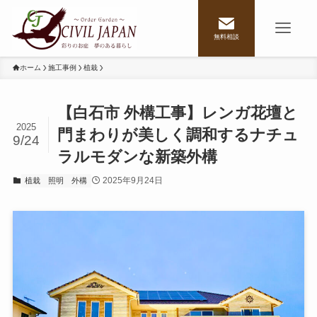
無料相談
ホーム
施工事例
植栽
【白石市 外構工事】レンガ花壇と
2025
門まわりが美しく調和するナチュ
9/24
ラルモダンな新築外構
2025年9月24日
植栽
照明
外構