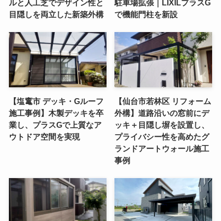
ルと人工芝でデザイン性と
駐車場拡張｜LIXILプラスG
目隠しを両立した新築外構
で機能門柱を新設
【塩竃市 デッキ・Gルーフ
【仙台市若林区 リフォーム
施工事例】木製デッキを卒
外構】道路沿いの窓前にデ
業し、プラスGで上質なア
ッキ＋目隠し塀を設置し、
ウトドア空間を実現
プライバシー性を高めたグ
ランドアートウォール施工
事例