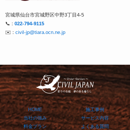
宮城県仙台市宮城野区中野3丁目4-5
📞 :
022-794-9115
✉️ :
civil-jp@tiara.ocn.ne.jp
HOME
施工事例
当社の強み
サービス内容
料金プラン
よくある質問