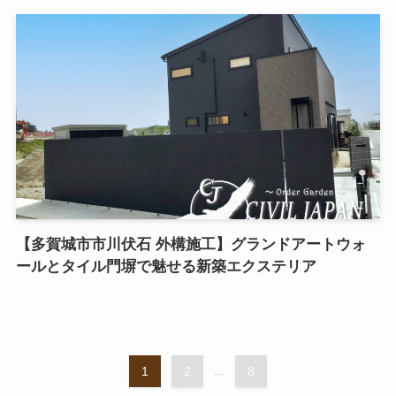
【多賀城市市川伏石 外構施工】グランドアートウォ
ールとタイル門塀で魅せる新築エクステリア
1
2
...
8