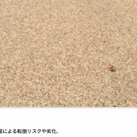
結による転倒リスクや劣化
。