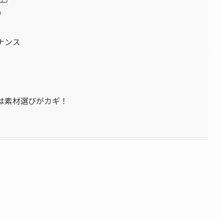
）
ナンス
りは素材選びがカギ！