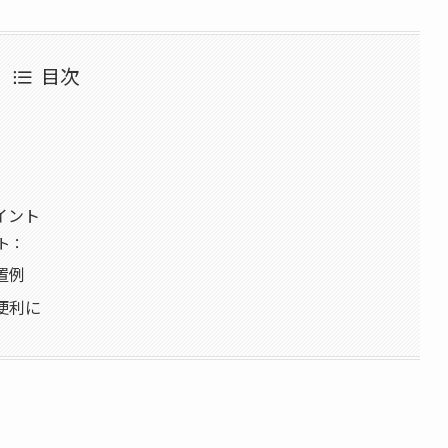
目次
イント
ト：
置例
便利に