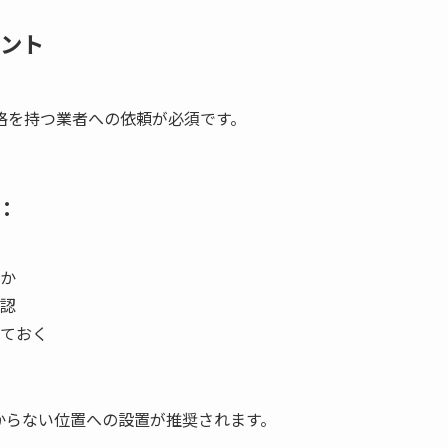
イント
格を持つ業者への依頼が必須です。
：
か
認
ておく
。
からない位置への設置が推奨されます。