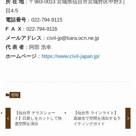
所 在 地
：〒983-0013 宮城県仙台市宮城野区中野3丁
目4-5
電話番号
：022-794-9115
F A X
：022-794-9116
メールアドレス
：civil-jp@tiara.ocn.ne.jp
代 表 者
：阿部 浩幸
ホームページ
：
https://www.civil-japan.jp/
照明
【仙台市 テラスシェー
【仙台市 ラインライト】
ド】日差しをカットして快
直線光で空間を演出するラ
適空間を演出
イティングガイド