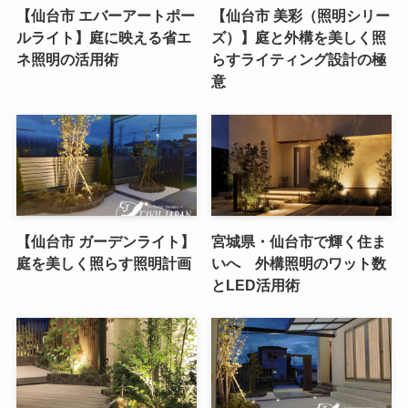
【仙台市 エバーアートポー
【仙台市 美彩（照明シリー
ルライト】庭に映える省エ
ズ）】庭と外構を美しく照
ネ照明の活用術
らすライティング設計の極
意
【仙台市 ガーデンライト】
宮城県・仙台市で輝く住ま
庭を美しく照らす照明計画
いへ 外構照明のワット数
とLED活用術