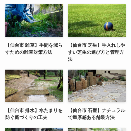
【仙台市 雑草】手間を減ら
【仙台市 芝生】手入れしや
すための雑草対策方法
すい芝生の選び方と管理方
法
【仙台市 排水】水たまりを
【仙台市 石畳】ナチュラル
防ぐ庭づくりの工夫
で重厚感ある舗装方法