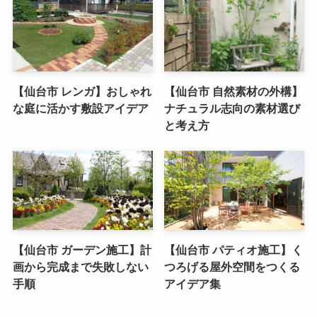
【仙台市 レンガ】おしゃれ
【仙台市 自然素材の外構】
な庭に活かす敷設アイデア
ナチュラル志向の素材選び
と考え方
【仙台市 ガーデン施工】計
【仙台市 パティオ施工】く
画から完成まで失敗しない
つろげる屋外空間をつくる
手順
アイデア集