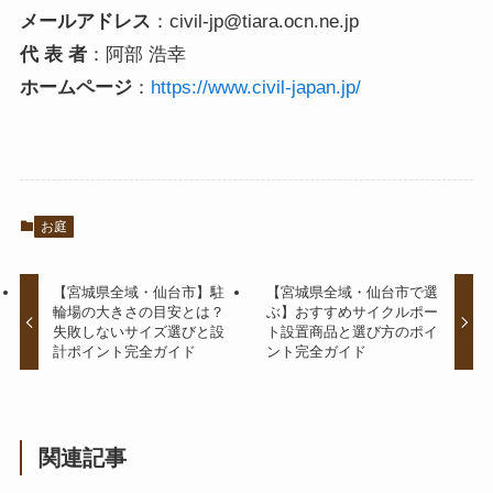
メールアドレス
：civil-jp@tiara.ocn.ne.jp
代 表 者
：阿部 浩幸
ホームページ
：
https://www.civil-japan.jp/
お庭
【宮城県全域・仙台市】駐
【宮城県全域・仙台市で選
輪場の大きさの目安とは？
ぶ】おすすめサイクルポー
失敗しないサイズ選びと設
ト設置商品と選び方のポイ
計ポイント完全ガイド
ント完全ガイド
関連記事