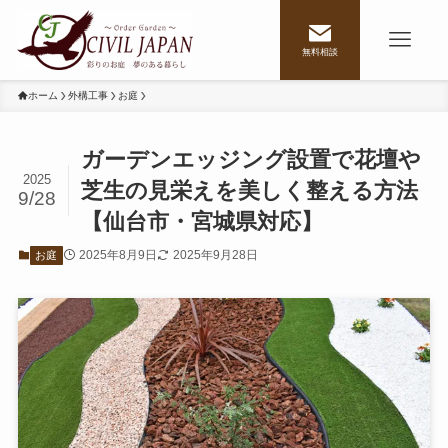
無料相談
ホーム
外構工事
お庭
ガーデンエッジング設置で花壇や
2025
芝生の見栄えを美しく整える方法
9/28
【仙台市・宮城県対応】
2025年8月9日
2025年9月28日
お庭