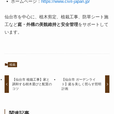
ホームページ：
https://www.civil-japan.jp/
仙台市を中心に、植木剪定、植栽工事、防草シート施
工など
庭・外構の美観維持と安全管理
をサポートして
います。
植栽
【仙台市 植栽工事】家と
【仙台市 ガーデンライ
調和する樹木選びと配置の
ト】庭を美しく照らす照明
コツ
計画
関連記事