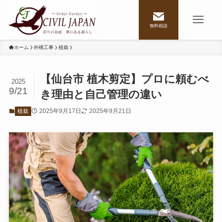
無料相談
ホーム
外構工事
植栽
【仙台市 植木剪定】プロに頼むべ
2025
9/21
き理由と自己管理の違い
2025年9月17日
2025年9月21日
植栽