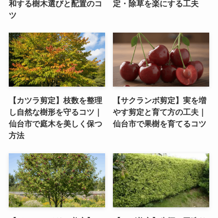
和する樹木選びと配置のコ
定・除草を楽にする工夫
ツ
【カツラ剪定】枝数を整理
【サクランボ剪定】実を増
し自然な樹形を守るコツ｜
やす剪定と育て方の工夫｜
仙台市で庭木を美しく保つ
仙台市で果樹を育てるコツ
方法