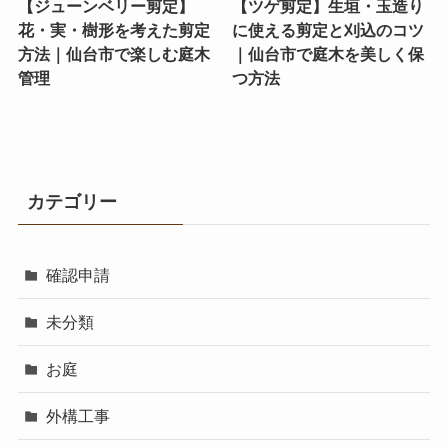
【ジューンベリー剪定】
【ツゲ剪定】生垣・玉造り
花・実・樹形を考えた剪定
に使える剪定と刈込のコツ
方法｜仙台市で楽しむ庭木
｜仙台市で庭木を美しく保
管理
つ方法
カテゴリー
確認申請
未分類
お庭
外構工事