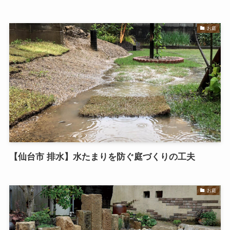
お庭
【仙台市 排水】水たまりを防ぐ庭づくりの工夫
お庭