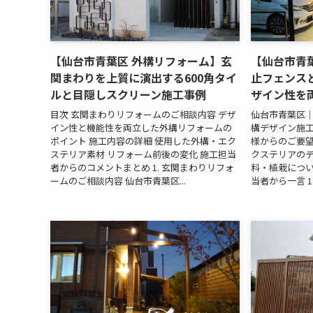
【仙台市青葉区 外構リフォーム】玄
【仙台市青
関まわりを上質に演出する600角タイ
止フェンス
ルと目隠しスクリーン施工事例
ザイン性を
目次 玄関まわりリフォームのご相談内容 デザ
仙台市青葉区
イン性と機能性を両立した外構リフォームの
構デザイン施工
ポイント 施工内容の詳細 使用した外構・エク
様からのご要望
ステリア素材 リフォーム前後の変化 施工担当
クステリアのデ
者からのコメントまとめ 1. 玄関まわりリフォ
料・植栽につい
ームのご相談内容 仙台市青葉区...
当者から一言 1.