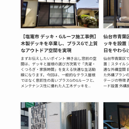
【塩竃市 デッキ・Gルーフ施工事例】
仙台市青葉
木製デッキを卒業し、プラスGで上質
ッキを設置
なアウトドア空間を実現
日をやわら
まずお伝えしたいポイント 掃き出し窓前の空
仙台市青葉区で
間は、デッキと屋根の選び方次第で「洗濯・
置｜スタイル
くつろぎ・家族時間」を支える快適な生活動
適な外構空間 
線になります。今回は、一般的なテラス屋根
た外構プランの
ではなく意匠性の高いプラスGのGルーフと、
テージの特徴 
メンテナンス性に優れた人工木デッキを...
ード設置 外構施