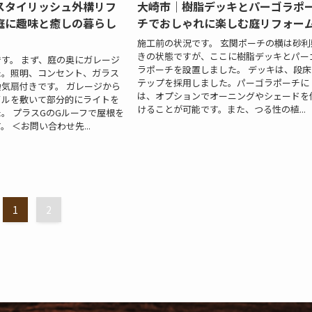
スタイリッシュ外構リフ
大崎市｜樹脂デッキとパーゴラポ
庭に趣味と癒しの暮らし
チでおしゃれに楽しむ庭リフォー
施工前の状況です。 玄関ポーチの横は砂利
きの状態ですが、ここに樹脂デッキとパー
す。 まず、庭の奥にガレージ
ラポーチを設置しました。 デッキは、段床
た。照明、コンセント、ガラス
テップを採用しました。パーゴラポーチに
気扇付きです。 ガレージから
は、オプションでオーニングやシェードを
イルを敷いて部分的にライトを
けることが可能です。また、つる性の植...
。 プラスGのGルーフで屋根を
 ＜お問い合わせ先...
1
2