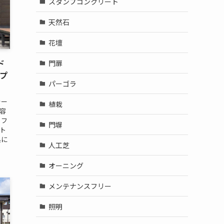
スタンプコンクリート
天然石
花壇
ド
門扉
プ
パーゴラ
ォー
植栽
容
リフ
門塀
ト
県に
人工芝
オーニング
メンテナンスフリー
照明