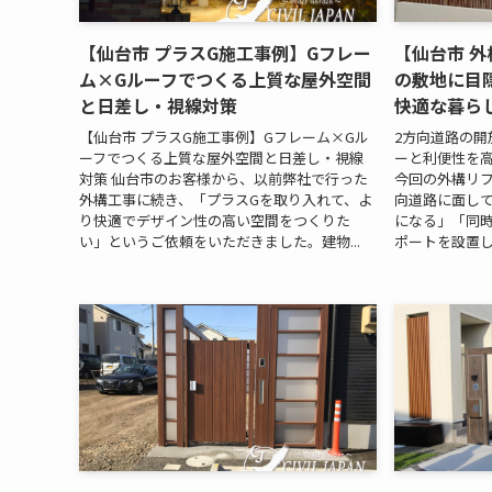
【仙台市 プラスG施工事例】Gフレー
【仙台市 
ム×Gルーフでつくる上質な屋外空間
の敷地に目
と日差し・視線対策
快適な暮ら
【仙台市 プラスG施工事例】Gフレーム×Gル
2方向道路の開
ーフでつくる上質な屋外空間と日差し・視線
ーと利便性を高
対策 仙台市のお客様から、以前弊社で行った
今回の外構リフ
外構工事に続き、「プラスGを取り入れて、よ
向道路に面し
り快適でデザイン性の高い空間をつくりた
になる」「同
い」というご依頼をいただきました。建物...
ポートを設置し