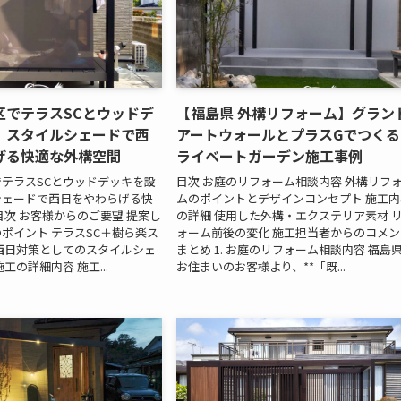
区でテラスSCとウッドデ
【福島県 外構リフォーム】グラン
｜スタイルシェードで西
アートウォールとプラスGでつくる
げる快適な外構空間
ライベートガーデン施工事例
テラスSCとウッドデッキを設
目次 お庭のリフォーム相談内容 外構リフ
シェードで西日をやわらげる快
ムのポイントとデザインコンセプト 施工内
目次 お客様からのご要望 提案し
の詳細 使用した外構・エクステリア素材 
ポイント テラスSC＋樹ら楽ス
ォーム前後の変化 施工担当者からのコメン
西日対策としてのスタイルシェ
まとめ 1. お庭のリフォーム相談内容 福島
工の詳細内容 施工...
お住まいのお客様より、**「既...