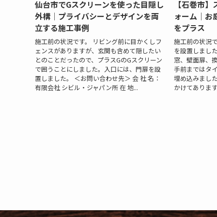
仙台市でGスクリーンを使った目隠し
【石巻市】
外構｜プライバシーとデザインを両
ォーム｜お
立する施工事例
をプラス
施工前の状況です。 リビング前に目かくしフ
施工前の状況で
ェンスがありますが、玄関も含めて隠したい
を設置しまし
とのことだったので、プラスGのGスクリーン
窓、壁面扉、換
で囲うことにしました。入口には、門扉を設
手前まではタ
置しました。 ＜お問い合わせ先＞ 会 社 名：
埋め込みました
有限会社 シビル・ジャパン所 在 地...
かけてあります。