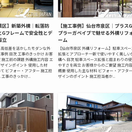
葉区】新築外構｜転落防
【施工事例】仙台市泉区｜プラス
とGフレームで安全性とデ
プラーガペイブで魅せる外構リフ
両立
ーム
｜高低差を活かしたモダンな外
【仙台市泉区 外構リフォーム】駐車スペー
事例 目次 工事のきっかけ お客
拡張とアプローチ一新で使いやすく美しい
 施工前の課題 外構施工内容 エ
構へ 目次 駐車スペース拡張と庭まわりの
ザインポイント 使用した材
やすさを両立 お客様からのご要望 施工内
て ビフォー・アフター 施工担
概要 使用した主な材料 ビフォー・アフター
 工事のきっかけ...
ザインのポイント 施工担当者か...