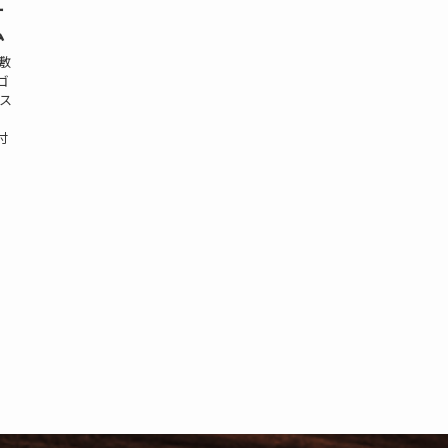
ー
ム
敷
ゴ
ス
付