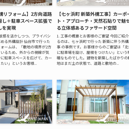
外構リフォーム】2方向道路
【七ヶ浜町 新築外構工事】カーポ
隠し＋駐車スペース拡張で
ト・アプローチ・天然石貼りで魅
しを実現
る立体感あるファサード空間
放感を活かしつつ、プライバシ
1. 工事の概要とお客様のご要望 今回ご紹
める外構設計 仙台市で行った
るのは、七ヶ浜町で行った 新築に伴う外構
ォームは、「敷地の境界が2方
事 の事例です。お客様からのご要望は「北
ているため、外からの視線が気
に駐車場を設け、屋根をつけたい」という
時に駐車スペースを広げて、カー
確なものでした。建物を新築したばかりの
たい」というお客様...
地はまだ土の状態で、道路と敷地の...