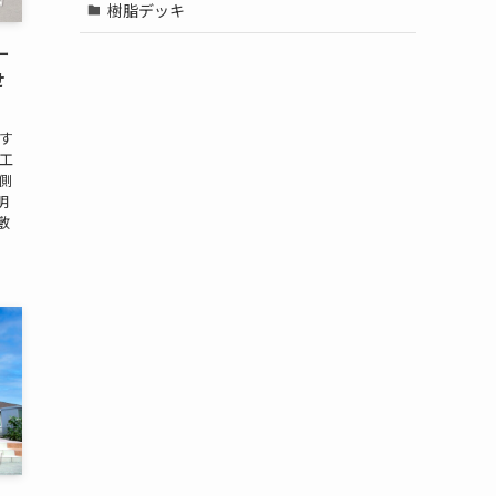
樹脂デッキ
ー
せ
介す
工
側
明
敷