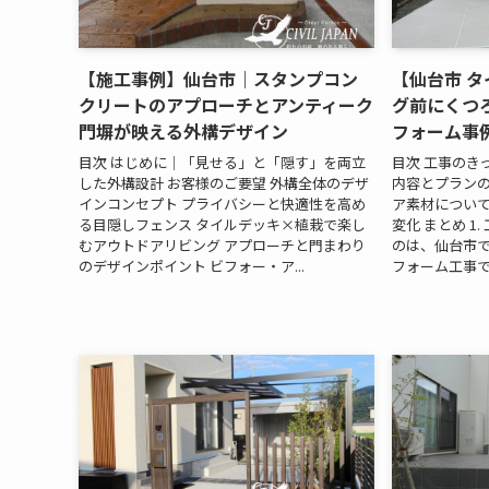
【施工事例】仙台市｜スタンプコン
【仙台市 
クリートのアプローチとアンティーク
グ前にくつ
門塀が映える外構デザイン
フォーム事
目次 はじめに｜「見せる」と「隠す」を両立
目次 工事のき
した外構設計 お客様のご要望 外構全体のデザ
内容とプランの
インコンセプト プライバシーと快適性を高め
ア素材について
る目隠しフェンス タイルデッキ×植栽で楽し
変化 まとめ 1
むアウトドアリビング アプローチと門まわり
のは、仙台市
のデザインポイント ビフォー・ア...
フォーム工事で