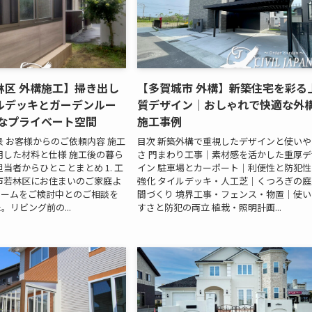
林区 外構施工】掃き出し
【多賀城市 外構】新築住宅を彩る
ルデッキとガーデンルー
質デザイン｜おしゃれで快適な外
適なプライベート空間
施工事例
景 お客様からのご依頼内容 施工
目次 新築外構で重視したデザインと使いや
用した材料と仕様 施工後の暮ら
さ 門まわり工事｜素材感を活かした重厚デ
当者からひとことまとめ 1. 工
イン 駐車場とカーポート｜利便性と防犯性
市若林区にお住まいのご家庭よ
強化 タイルデッキ・人工芝｜くつろぎの庭
ォームをご検討中とのご相談を
間づくり 境界工事・フェンス・物置｜使い
。リビング前の...
すさと防犯の両立 植栽・照明計画...