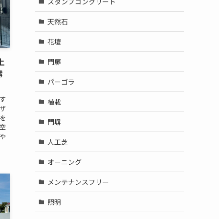
スタンプコンクリート
天然石
花壇
上
門扉
構
パーゴラ
す
植栽
ザ
を
門塀
空
や
人工芝
オーニング
メンテナンスフリー
照明