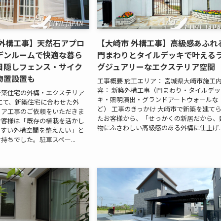
 外構工事】天然石アプロ
【大崎市 外構工事】高級感あふれ
デンルームで快適な暮ら
門まわりとタイルデッキで叶える
目隠しフェンス・サイク
グジュアリーなエクステリア空間
物置設置も
工事概要 施工エリア： 宮城県大崎市施工
容： 新築外構工事（門まわり・タイルデッ
で新築住宅の外構・エクステリア
キ・照明演出・グランドアートウォールな
にて、新築住宅に合わせた外
ど） 工事のきっかけ 大崎市で新築を建て
リア工事のご依頼をいただきま
たお客様から、「せっかくの新居だから、
お客様は「既存の植栽を活かし
物にふさわしい高級感のある外構に仕上げ..
やすい外構空間を整えたい」と
持ちでした。駐車スペー...