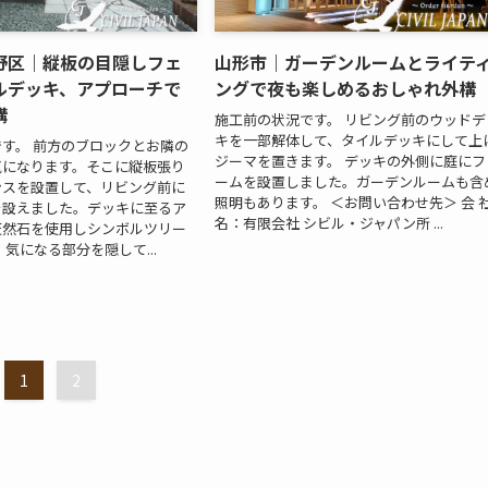
野区｜縦板の目隠しフェ
山形市｜ガーデンルームとライテ
ルデッキ、アプローチで
ングで夜も楽しめるおしゃれ外構
構
施工前の状況です。 リビング前のウッドデ
キを一部解体して、タイルデッキにして上
す。 前方のブロックとお隣の
ジーマを置きます。 デッキの外側に庭にフ
気になります。そこに縦板張り
ームを設置しました。ガーデンルームも含
ンスを設置して、リビング前に
照明もあります。 ＜お問い合わせ先＞ 会 
を設えました。デッキに至るア
名：有限会社 シビル・ジャパン所 ...
天然石を使用しシンボルツリー
気になる部分を隠して...
1
2