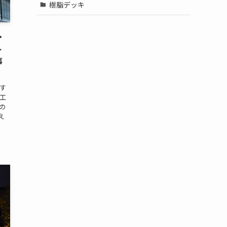
樹脂デッキ
・
ト
事
介す
工
の
え