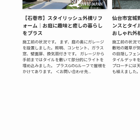
【石巻市】スタイリッシュ外構リフ
仙台市宮城
ォーム｜お庭に趣味と癒しの暮らし
ンスとタイ
をプラス
おしゃれ外
施工前の状況です。 まず、庭の奥にガレージ
施工前の状況で
を設置しました。照明、コンセント、ガラス
敷地の雑草が
窓、壁面扉、換気扇付きです。 ガレージから
の目隠しフェ
手前まではタイルを敷いて部分的にライトを
タイルデッキ
埋め込みました。 プラスGのGルーフで屋根を
プローチには
かけてあります。 ＜お問い合わせ先...
も植えました。 