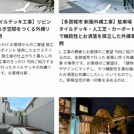
タイルデッキ工事】リビン
【多賀城市 新築外構工事】駐車場
ろぎ空間をつくる外構リ
タイルデッキ・人工芝・カーポー
例
で機能性とお洒落を両立した外構
例
っかけ お客様からのご要望 施工
ポイント 使用したエクステリ
1. 工事の概要とお客様のご要望 今回ご紹
 施工後の仕上がりと暮らしの
るのは、多賀城市で行った 新築に伴う外構
. 工事のきっかけ 今回ご紹介する
事 の事例です。お客様のご要望は、「建物
で行ったタイルデッキの外構リ
デザインにマッチし、かつ機能性を兼ね備
す。お客様は新...
たお洒落な外構にしたい」というものでし
た。新築住宅の第一印象を決めるのは...