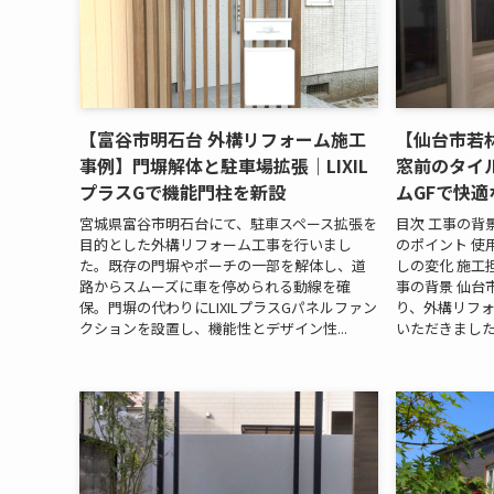
【富谷市明石台 外構リフォーム施工
【仙台市若
事例】門塀解体と駐車場拡張｜LIXIL
窓前のタイ
プラスGで機能門柱を新設
ムGFで快
宮城県富谷市明石台にて、駐車スペース拡張を
目次 工事の背
目的とした外構リフォーム工事を行いまし
のポイント 使
た。既存の門塀やポーチの一部を解体し、道
しの変化 施工担
路からスムーズに車を停められる動線を確
事の背景 仙台
保。門塀の代わりにLIXILプラスGパネルファン
り、外構リフ
クションを設置し、機能性とデザイン性...
いただきました