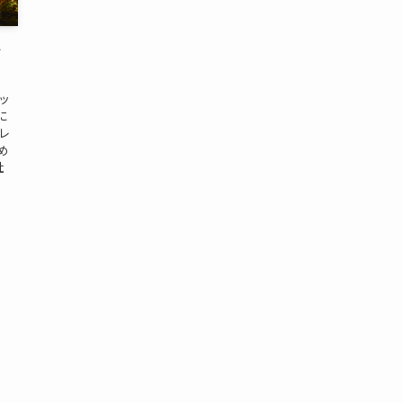
ィ
ッ
に
レ
め
社