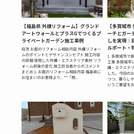
【福島県 外構リフォーム】グランド
【多賀城市
アートウォールとプラスGでつくるプ
ーチとガー
ライベートガーデン施工事例
しを実現｜
ルポート・
目次 お庭のリフォーム相談内容 外構リフォー
ムのポイントとデザインコンセプト 施工内容
1. 多賀城市
の詳細 使用した外構・エクステリア素材 リフ
工事 多賀城市
ォーム前後の変化 施工担当者からのコメント
構・エクステ
まとめ 1. お庭のリフォーム相談内容 福島県に
した。今回の
お住まいのお客様より、**「既...
つつ、暮らし
いうご要望をお