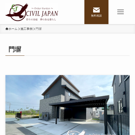
無料相談
ホーム
施工事例
門塀
門塀