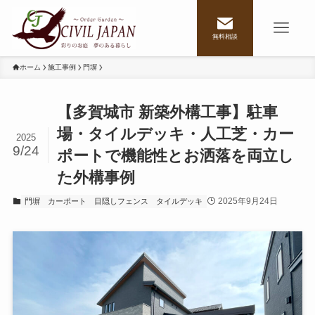
無料相談
ホーム
施工事例
門塀
【多賀城市 新築外構工事】駐車
場・タイルデッキ・人工芝・カー
2025
9/24
ポートで機能性とお洒落を両立し
た外構事例
2025年9月24日
門塀
カーポート
目隠しフェンス
タイルデッキ