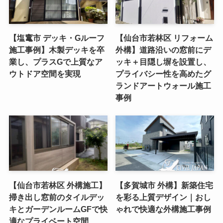
【塩竃市 デッキ・Gルーフ
【仙台市若林区 リフォーム
施工事例】木製デッキを卒
外構】道路沿いの窓前にデ
業し、プラスGで上質なア
ッキ＋目隠し塀を設置し、
ウトドア空間を実現
プライバシー性を高めたグ
ランドアートウォール施工
事例
【仙台市若林区 外構施工】
【多賀城市 外構】新築住宅
掃き出し窓前のタイルデッ
を彩る上質デザイン｜おし
キとガーデンルームGFで快
ゃれで快適な外構施工事例
適なプライベート空間